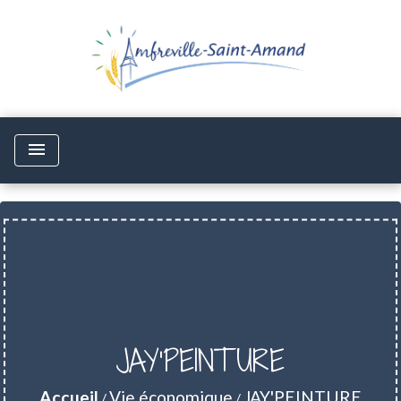
menu
JAY'PEINTURE
Accueil
Vie économique
JAY'PEINTURE
/
/