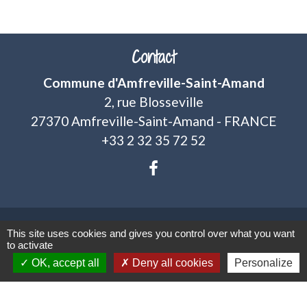
Contact
Commune d'Amfreville-Saint-Amand
2, rue Blosseville
27370 Amfreville-Saint-Amand - FRANCE
+33 2 32 35 72 52
This site uses cookies and gives you control over what you want
Mentions légales
-
Politique de confidentialité
-
to activate
OK, accept all
Deny all cookies
Personalize
Accessibilité
-
Plan du site
-
Gestion des cookies