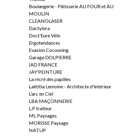
Boulangerie - Pâtisserie AU FOUR et AU
MOULIN
CLEANOLASER
Dactylora
Doct'Eure Vélo
Ergotendances
Evasion Cocooning
Garage DOLPIERRE
IAD FRANCE
JAY'PEINTURE
La récré des papilles
Laëtitia Lemoine - Architecte d'intérieur
L'arc en Ciel
LBA MAÇONNERIE
L.P traiteur
ML Paysages
MORISSE Paysage
NATUP