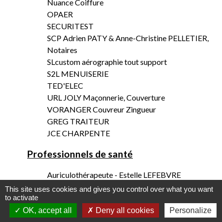
Nuance Coiffure
OPAER
SECURITEST
SCP Adrien PATY & Anne-Christine PELLETIER,
Notaires
SLcustom aérographie tout support
S2L MENUISERIE
TED'ELEC
URL JOLY Maçonnerie, Couverture
VORANGER Couvreur Zingueur
GREG TRAITEUR
JCE CHARPENTE
Professionnels de santé
Auriculothérapeute - Estelle LEFEBVRE
Chiropracteure et Doula - Marine MOREL
This site uses cookies and gives you control over what you want
to activate
Éducatrice Spécialisée - Cindy SOUDAIS
Hypnothérapeute - Carole LAI CHO TOAT
OK, accept all
Deny all cookies
Personalize