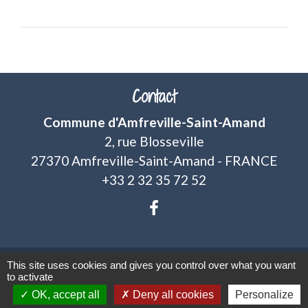
Contact
Commune d'Amfreville-Saint-Amand
2, rue Blosseville
27370 Amfreville-Saint-Amand - FRANCE
+33 2 32 35 72 52
This site uses cookies and gives you control over what you want
Mentions légales
-
Politique de confidentialité
-
to activate
OK, accept all
Deny all cookies
Personalize
Accessibilité
-
Plan du site
-