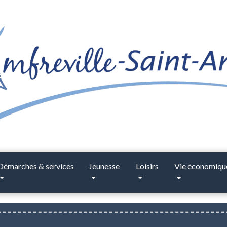
Démarches & services
Jeunesse
Loisirs
Vie économiqu